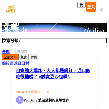
登入
文章
文章分類
+
全部
首頁
文章列表
全部文章
免費
付費
第3屆創作營
關於靈感日日村
自媒體大爆炸，人人都是網紅，混口飯
吃很難嗎？ #誠實豆沙包輯3
#
第3屆創作營
#
靈感日日村
PopDaily 波波黛莉的異想世界