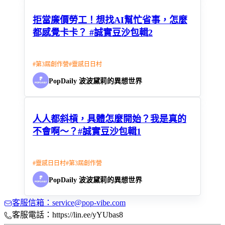
拒當廉價勞工！想找AI幫忙省事，怎麼
都感覺卡卡？ #誠實豆沙包輯2
#
第3屆創作營
#
靈感日日村
PopDaily 波波黛莉的異想世界
人人都斜槓，具體怎麼開始？我是真的
不會啊～？#誠實豆沙包輯1
#
靈感日日村
#
第3屆創作營
PopDaily 波波黛莉的異想世界
客服信箱：service@pop-vibe.com
客服電話：https://lin.ee/yYUbas8